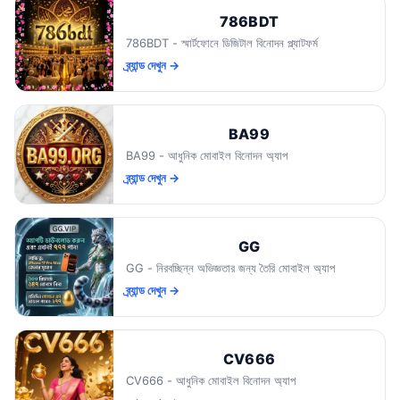
786BDT
786BDT - স্মার্টফোনে ডিজিটাল বিনোদন প্ল্যাটফর্ম
ব্র্যান্ড দেখুন →
BA99
BA99 - আধুনিক মোবাইল বিনোদন অ্যাপ
ব্র্যান্ড দেখুন →
GG
GG - নিরবচ্ছিন্ন অভিজ্ঞতার জন্য তৈরি মোবাইল অ্যাপ
ব্র্যান্ড দেখুন →
CV666
CV666 - আধুনিক মোবাইল বিনোদন অ্যাপ