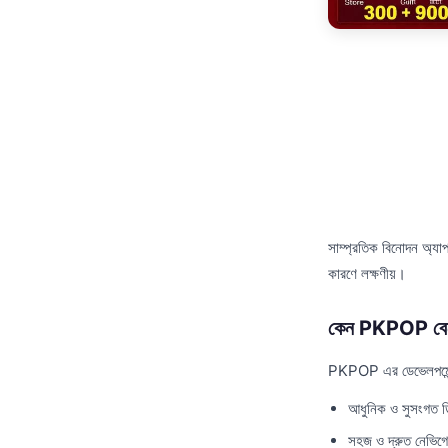
সাম্প্রতিক বিনোদন অ্যা
কারণে লক্ষণীয়।
কেন PKPOP বেছ
PKPOP এর ডেভেলপমেন্ট ট
আধুনিক ও সুসংগত 
সহজ ও দ্রুত নেভিগ