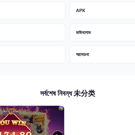
APK
ডাউনলোড
আলোচনা
সর্বশেষ নিবন্ধ 未分类