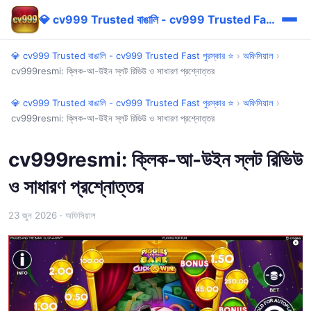
💎 cv999 Trusted বাঙালি - cv999 Trusted Fast পুরস্কার ⭐
💎 cv999 Trusted বাঙালি - cv999 Trusted Fast পুরস্কার ⭐
›
অফিসিয়াল
›
cv999resmi: ক্লিক-আ-উইন স্লট রিভিউ ও সাধারণ প্রশ্নোত্তর
💎 cv999 Trusted বাঙালি - cv999 Trusted Fast পুরস্কার ⭐
›
অফিসিয়াল
›
cv999resmi: ক্লিক-আ-উইন স্লট রিভিউ ও সাধারণ প্রশ্নোত্তর
cv999resmi: ক্লিক-আ-উইন স্লট রিভিউ
ও সাধারণ প্রশ্নোত্তর
23 জুন 2026
· অফিসিয়াল