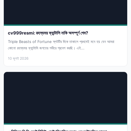
cv999resmi: রহস্যময় ফ্যান্টাসি নাকি অসম্পূর্ণ গেম?
Triple Beasts of Fortune স্লটটির দিকে তাকালে প্রথমেই মনে হয় যেন আমরা
কোনো রহস্যময় ফ্যান্টাসি জগতের গভীরে প্রবেশ করছি। এই...
10 জুলাই 2026