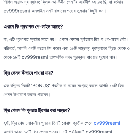
পিগিস অ্যান্ড দ্য ব্যাংক: ক্লিক-আ-উইন গেমটির আরটিপি ৯৪.৪৫%, যা বর্তমান
cv999resmi অনলাইন স্লট বাজারের গড়ের তুলনায় কিছুটা কম।
এখানে কি প্রথাগত পে-লাইন আছে?
না, এটি প্রথাগত স্লটের মতো নয়। এখানে কোনো ঘূর্ণায়মান রিল বা পে-লাইন নেই।
পরিবর্তে, আপনি একটি কয়েন টস করেন এবং ১৮টি সম্ভাব্য পুরস্কারের গ্রিড থেকে ৩
থেকে ১৮টি cv999resmi তাৎক্ষণিক নগদ পুরস্কার পাওয়ার সুযোগ পান।
ফ্রি গেমস কীভাবে পাওয়া যায়?
এক রাউন্ডে তিনটি 'BONUS' প্রতীক বা কয়েন সংগ্রহ করলে আপনি ১০টি ফ্রি
গেমস উপভোগ করতে পারবেন।
ফ্রি গেমস কি পুনরায় ট্রিগার করা সম্ভব?
হ্যাঁ, ফ্রি গেম চলাকালীন পুনরায় তিনটি বোনাস প্রতীক পেলে
cv999resmi
আপনি আরও ১০টি ফ্রি গেমস পাবেন। এই প্রক্রিয়াটি cv999resmi